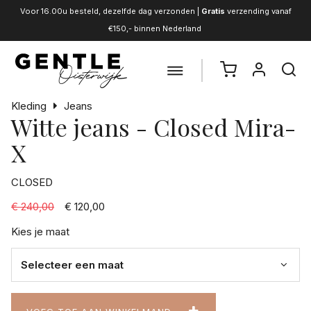
Voor 16.00u besteld, dezelfde dag verzonden |
Gratis
verzending vanaf
€150,- binnen Nederland
Kleding
Jeans
Witte jeans - Closed Mira-
X
CLOSED
€ 240,00
€ 120,00
Kies je maat