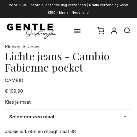
Voor 16.00u besteld, dezelfde dag verzonden |
Gratis
verzending vanaf
€150,- binnen Nederland
Kleding
Jeans
Lichte jeans - Cambio
Fabienne pocket
CAMBIO
€ 169,90
Kies je maat
Jackie is 1.74m en draagt maat 38