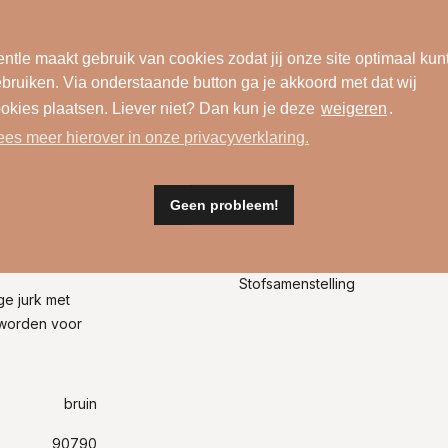
ntle maakt gebruik van cookies zodat jij onze site optimaal kun
bruiken. Via onderstaande button ga je akkoord met dat wij
okies plaatsen. Liever niet? Dan kun je deze
weigeren
.
ees meer hierover in onze privacyverklaring.
Geen probleem!
Wasinformatie
Stofsamenstelling
ge jurk met
 worden voor
bruin
90790