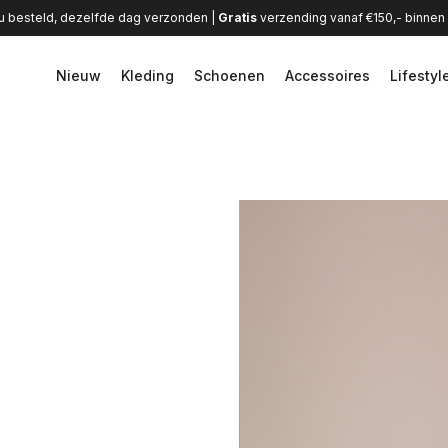
u besteld, dezelfde dag verzonden |
Gratis
verzending vanaf €150,- binne
Nieuw
Kleding
Schoenen
Accessoires
Lifestyl