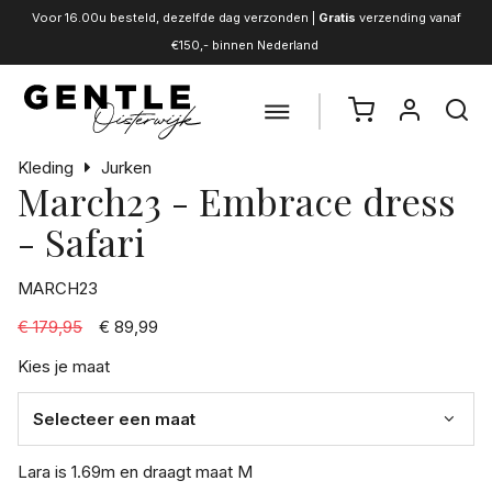
Voor 16.00u besteld, dezelfde dag verzonden |
Gratis
verzending vanaf
€150,- binnen Nederland
Kleding
Jurken
March23 - Embrace dress
- Safari
MARCH23
€ 179,95
€ 89,99
Kies je maat
Lara is 1.69m en draagt maat M