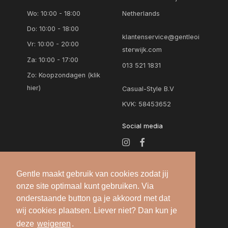
Wo: 10:00 - 18:00
Netherlands
Do: 10:00 - 18:00
klantenservice@gentleoi
Vr: 10:00 - 20:00
sterwijk.com
Za: 10:00 - 17:00
013 521 1831
Zo:
Koopzondagen (klik
hier)
Casual-Style B.V
KVK: 58453652
Social media
Gentle maakt gebruik van cookies zodat jij
onze site optimaal kunt gebruiken. Via
onderstaande button ga je akkoord met dat
wij cookies plaatsen. Liever niet? Dan kun je
deze
weigeren
.