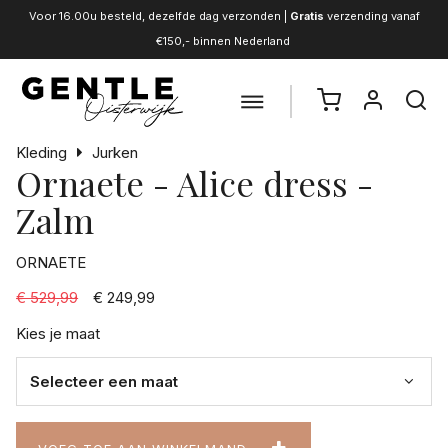
Voor 16.00u besteld, dezelfde dag verzonden |
Gratis
verzending vanaf
€150,- binnen Nederland
Kleding
Jurken
Ornaete - Alice dress -
Zalm
ORNAETE
€ 529,99
€ 249,99
Kies je maat