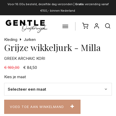
Voor 16.00u besteld, dezelfde dag verzonden |
Gratis
verzending vanaf
€150,- binnen Nederland
Kleding
Jurken
Grijze wikkeljurk - Milla
GREEK ARCHAIC KORI
€ 169,00
€ 84,50
Kies je maat
VOEG TOE AAN WINKELMAND