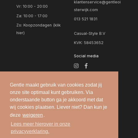
klantenservice@gentleoi
Vr: 10:00 - 20:00
sterwijk.com
Za: 10:00 - 17:00
013 521 1831
Zo:
Koopzondagen (klik
hier)
Casual-Style B.V
KVK: 58453652
Social media
Gentle maakt gebruik van cookies zodat jij
onze site optimaal kunt gebruiken. Via
onderstaande button ga je akkoord met dat
wij cookies plaatsen. Liever niet? Dan kun je
deze
weigeren
.
Alle rechten voorbehouden — 2026 © Gentle
Lees meer hierover in onze
Oisterwijk |
Algemene voorwaarden
-
Privacy
privacyverklaring.
verklaring