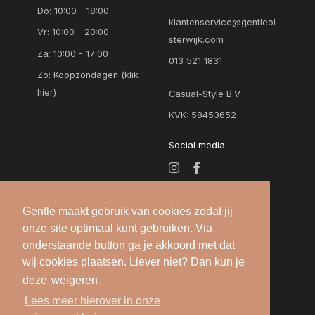
Do: 10:00 - 18:00
klantenservice@gentleoi
Vr: 10:00 - 20:00
sterwijk.com
Za: 10:00 - 17:00
013 521 1831
Zo:
Koopzondagen (klik
hier)
Casual-Style B.V
KVK: 58453652
Social media
Gentle maakt gebruik van cookies zodat jij
onze site optimaal kunt gebruiken. Via
onderstaande button ga je akkoord met dat
wij cookies plaatsen. Liever niet? Dan kun je
deze
weigeren
.
Alle rechten voorbehouden — 2026 © Gentle
Lees meer hierover in onze
Oisterwijk |
Algemene voorwaarden
-
Privacy