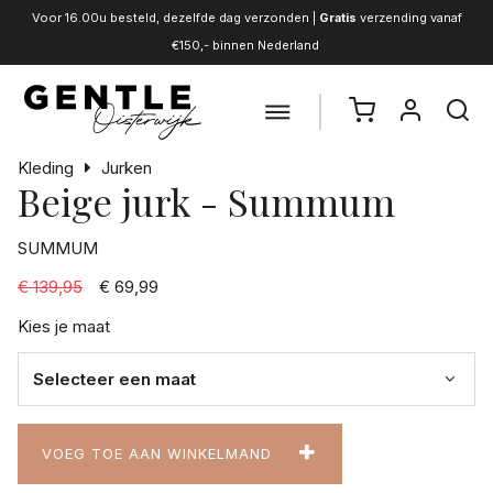
Voor 16.00u besteld, dezelfde dag verzonden |
Gratis
verzending vanaf
€150,- binnen Nederland
Kleding
Jurken
Beige jurk - Summum
SUMMUM
€ 139,95
€ 69,99
Kies je maat
VOEG TOE AAN WINKELMAND