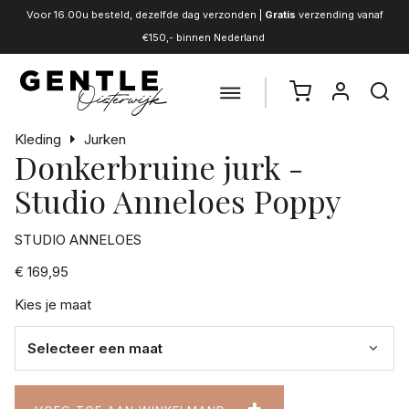
Voor 16.00u besteld, dezelfde dag verzonden |
Gratis
verzending vanaf
€150,- binnen Nederland
Kleding
Jurken
Donkerbruine jurk -
Studio Anneloes Poppy
STUDIO ANNELOES
€ 169,95
Kies je maat