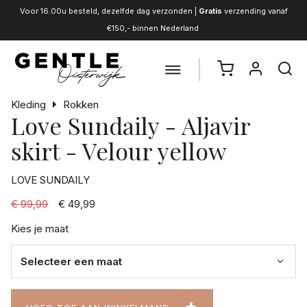
Voor 16.00u besteld, dezelfde dag verzonden |
Gratis
verzending vanaf
€150,- binnen Nederland
Kleding
Rokken
Love Sundaily - Aljavir
skirt - Velour yellow
LOVE SUNDAILY
€ 99,99
€ 49,99
Kies je maat