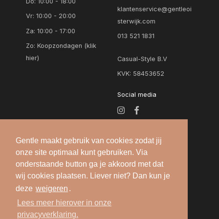
Do: 10:00 - 18:00
klantenservice@gentleoi
Vr: 10:00 - 20:00
sterwijk.com
Za: 10:00 - 17:00
013 521 1831
Zo:
Koopzondagen (klik
hier)
Casual-Style B.V
KVK: 58453652
Social media
Gentle maakt gebruik van cookies zodat jij
onze site optimaal kunt gebruiken. Via
onderstaande button ga je akkoord met dat
wij cookies plaatsen. Liever niet? Dan kun je
deze
weigeren
.
Alle rechten voorbehouden — 2026 © Gentle
Lees meer hierover in onze
Oisterwijk |
Algemene voorwaarden
-
Privacy
privacyverklaring.
verklaring