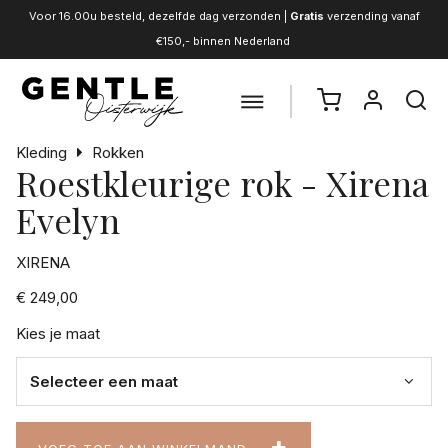
Voor 16.00u besteld, dezelfde dag verzonden |
Gratis
verzending vanaf
€150,- binnen Nederland
Kleding
Rokken
Roestkleurige rok - Xirena
Evelyn
XIRENA
€ 249,00
Kies je maat