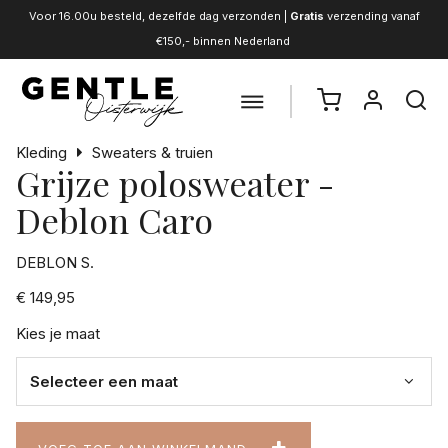
Voor 16.00u besteld, dezelfde dag verzonden |
Gratis
verzending vanaf
€150,- binnen Nederland
Kleding
Sweaters & truien
Grijze polosweater -
Deblon Caro
DEBLON S.
€ 149,95
Kies je maat