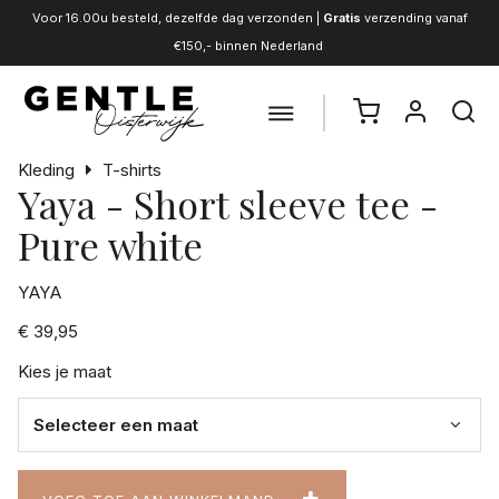
Voor 16.00u besteld, dezelfde dag verzonden |
Gratis
verzending vanaf
€150,- binnen Nederland
Kleding
T-shirts
Yaya - Short sleeve tee -
Pure white
YAYA
€ 39,95
Kies je maat