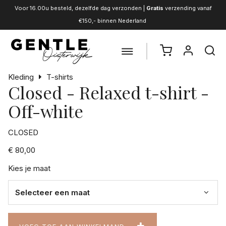
Voor 16.00u besteld, dezelfde dag verzonden |
Gratis
verzending vanaf
€150,- binnen Nederland
Kleding
T-shirts
Closed - Relaxed t-shirt -
Off-white
CLOSED
€ 80,00
Kies je maat