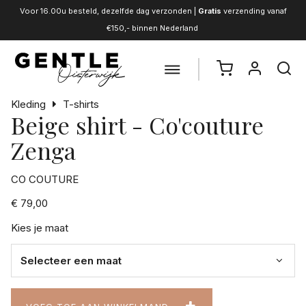
Voor 16.00u besteld, dezelfde dag verzonden |
Gratis
verzending vanaf
€150,- binnen Nederland
Kleding
T-shirts
Beige shirt - Co'couture
Zenga
CO COUTURE
€ 79,00
Kies je maat