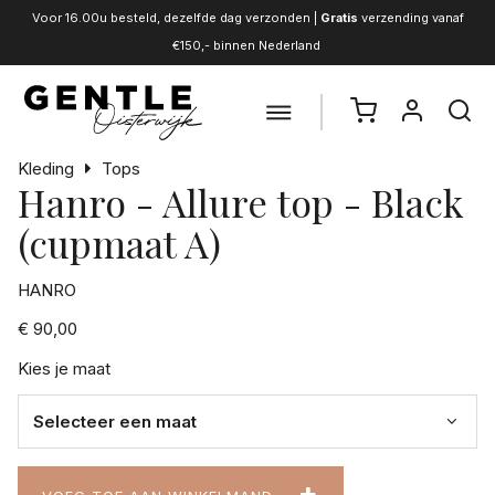
Voor 16.00u besteld, dezelfde dag verzonden |
Gratis
verzending vanaf
€150,- binnen Nederland
Kleding
Tops
Hanro - Allure top - Black
(cupmaat A)
HANRO
€ 90,00
Kies je maat