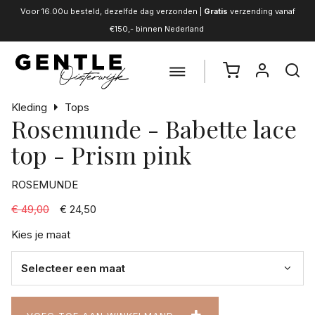
Voor 16.00u besteld, dezelfde dag verzonden |
Gratis
verzending vanaf
€150,- binnen Nederland
Kleding
Tops
Rosemunde - Babette lace
top - Prism pink
ROSEMUNDE
€ 49,00
€ 24,50
Kies je maat