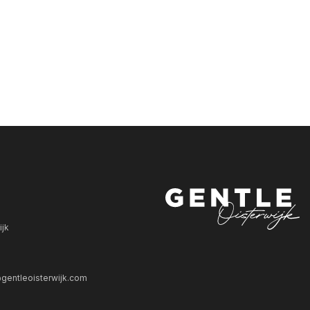
ijk
gentleoisterwijk.com