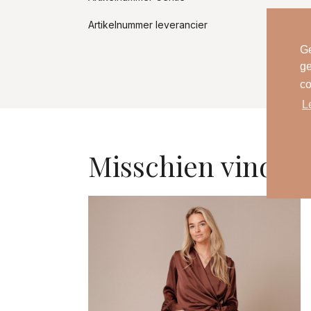
Artikelnummer leverancier
Ge
ge
co
L
Misschien vind je 