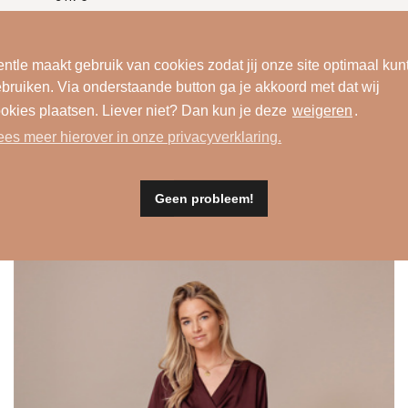
frog green
ntle maakt gebruik van cookies zodat jij onze site optimaal kun
bruiken. Via onderstaande button ga je akkoord met dat wij
okies plaatsen. Liever niet? Dan kun je deze
weigeren
.
ees meer hierover in onze privacyverklaring.
Geen probleem!
dit ook leuk