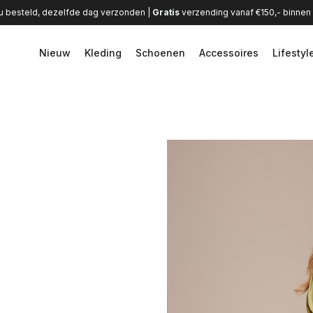
u besteld, dezelfde dag verzonden |
Gratis
verzending vanaf €150,- binne
Nieuw
Kleding
Schoenen
Accessoires
Lifestyl