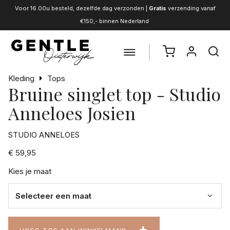
Voor 16.00u besteld, dezelfde dag verzonden |
Gratis
verzending vanaf
€150,- binnen Nederland
Kleding
Tops
Bruine singlet top - Studio
Anneloes Josien
STUDIO ANNELOES
€ 59,95
Kies je maat