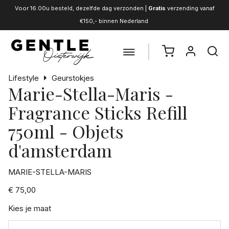
Voor 16.00u besteld, dezelfde dag verzonden |
Gratis
verzending vanaf
€150,- binnen Nederland
Lifestyle
Geurstokjes
Marie-Stella-Maris -
Fragrance Sticks Refill
750ml - Objets
d'amsterdam
MARIE-STELLA-MARIS
€ 75,00
Kies je maat