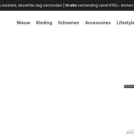
u besteld, dezelfde dag verzonden |
Gratis
verzending vanaf €150,- binne
Nieuw
Kleding
Schoenen
Accessoires
Lifestyl