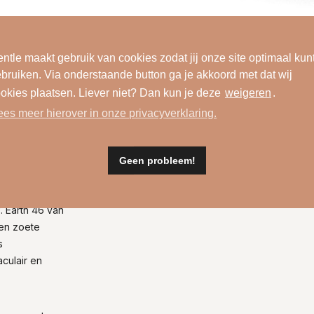
ntle maakt gebruik van cookies zodat jij onze site optimaal kun
bruiken. Via onderstaande button ga je akkoord met dat wij
okies plaatsen. Liever niet? Dan kun je deze
weigeren
.
ees meer hierover in onze privacyverklaring.
Materiaal
Geen probleem!
. Earth 46 van
een zoete
s
culair en