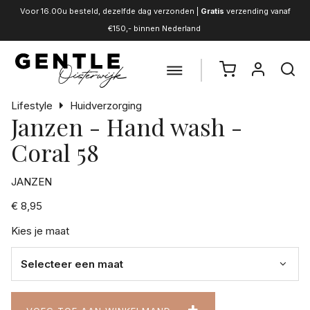
Voor 16.00u besteld, dezelfde dag verzonden |
Gratis
verzending vanaf
€150,- binnen Nederland
Lifestyle
Huidverzorging
Janzen - Hand wash -
Coral 58
JANZEN
€ 8,95
Kies je maat