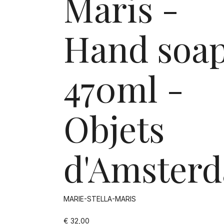
Maris -
Hand soa
470ml -
Objets
d'Amster
MARIE-STELLA-MARIS
€ 32,00