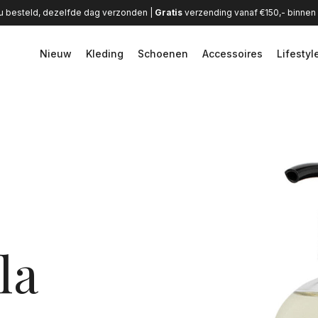
u besteld, dezelfde dag verzonden |
Gratis
verzending vanaf €150,- binne
Nieuw
Kleding
Schoenen
Accessoires
Lifestyl
la