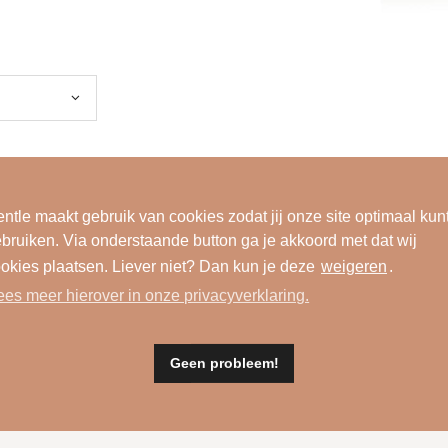
ntle maakt gebruik van cookies zodat jij onze site optimaal kun
bruiken. Via onderstaande button ga je akkoord met dat wij
okies plaatsen. Liever niet? Dan kun je deze
weigeren
.
ees meer hierover in onze privacyverklaring.
Geen probleem!
Materiaal