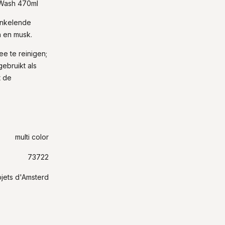
 Wash 470ml
ankelende
 en musk.
ee te reinigen;
ebruikt als
t de
multi color
73722
jets d'Amsterd