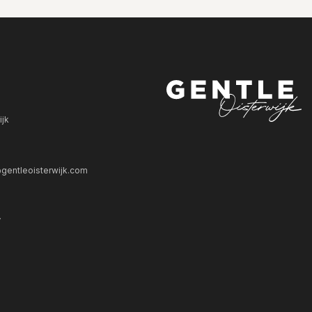
ijk
gentleoisterwijk.com
V