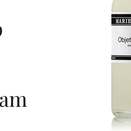
p
dam