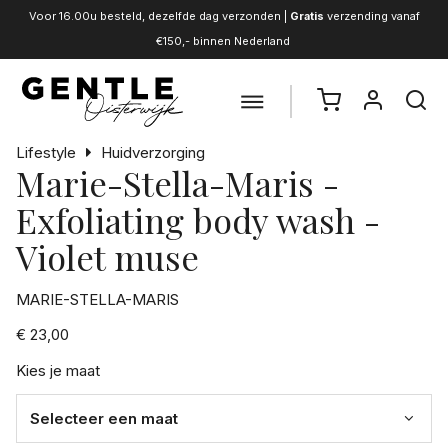
Voor 16.00u besteld, dezelfde dag verzonden |
Gratis
verzending vanaf
€150,- binnen Nederland
Lifestyle
Huidverzorging
Marie-Stella-Maris -
Exfoliating body wash -
Violet muse
MARIE-STELLA-MARIS
€ 23,00
Kies je maat