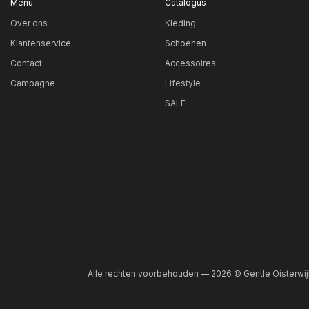
Menu
Catalogus
gee
Over ons
Kleding
go
Klantenservice
Schoenen
Gr
Contact
Accessoires
Campagne
Lifestyle
gri
SALE
gri
gri
gr
gro
kha
lic
lic
Alle rechten voorbehouden — 2026 © Gentle Oisterwij
lic