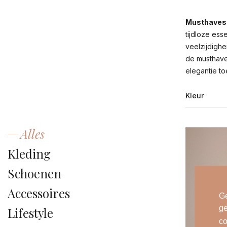
Musthaves 
tijdloze ess
veelzijdighe
de musthaves
elegantie toe
Kleur
Alles
ant
Kleding
au
Schoenen
bei
Accessoires
bla
Ge
ge
Lifestyle
bl
co