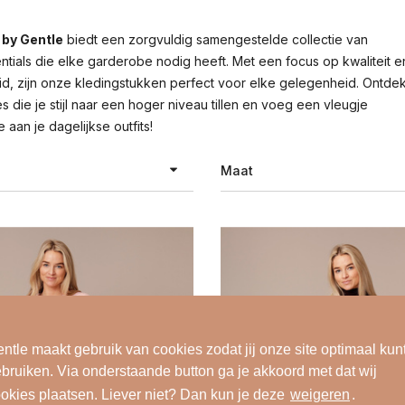
by Gentle
biedt een zorgvuldig samengestelde collectie van
entials die elke garderobe nodig heeft. Met een focus op kwaliteit e
id, zijn onze kledingstukken perfect voor elke gelegenheid. Ontde
 die je stijl naar een hoger niveau tillen en voeg een vleugje
 aan je dagelijkse outfits!
Maat
raciet
XXS
bergine
XS
ge
S
ck denim
M
ntle maakt gebruik van cookies zodat jij onze site optimaal kun
bruiken. Via onderstaande button ga je akkoord met dat wij
auw
L
okies plaatsen. Liever niet? Dan kun je deze
weigeren
.