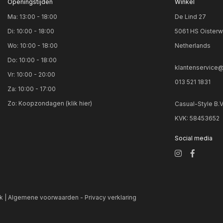
Openingstijden
Winkel
l dessin
3
Ma: 13:00 - 18:00
De Lind 27
ud
30
Di: 10:00 - 18:00
5061 HS Oisterw
ey denim
31
Wo: 10:00 - 18:00
Netherlands
Do: 10:00 - 18:00
js
32
klantenservice@
Vr: 10:00 - 20:00
js dessin
33
013 521 1831
Za: 10:00 - 17:00
js mele
34
Zo:
Koopzondagen (klik hier)
Casual-Style B.
oen
34/38
KVK: 58453652
en dessin
36
Social media
ki
36/40
ht blauw
37
ht grijs
37/39
k |
Algemene voorwaarden
-
Privacy verklaring
hte jeans
38