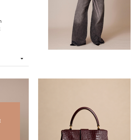
n
k
t