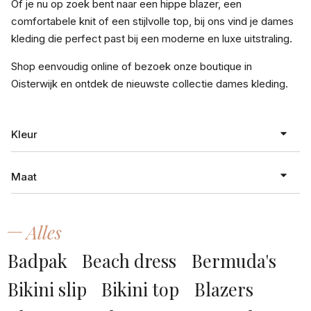
Of je nu op zoek bent naar een hippe blazer, een
comfortabele knit of een stijlvolle top, bij ons vind je dames
kleding die perfect past bij een moderne en luxe uitstraling.
Shop eenvoudig online of bezoek onze boutique in
Oisterwijk en ontdek de nieuwste collectie dames kleding.
Kleur
Maat
antraciet
aubergine
Alles
XXS
beige
Badpak
Beach dress
Bermuda's
XS
black denim
Bikini slip
Bikini top
Blazers
S
blauw