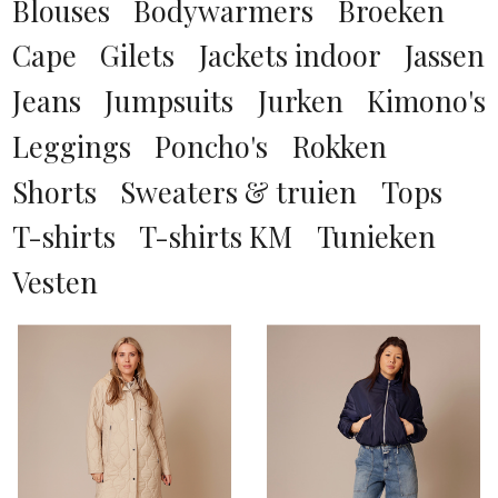
Blouses
Bodywarmers
Broeken
M
blauw dessin
Cape
Gilets
Jackets indoor
Jassen
L
bordeaux rood
Jeans
Jumpsuits
Jurken
Kimono's
XL
bruin
Leggings
Poncho's
Rokken
XXL
bruin dessin
0
Shorts
Sweaters & truien
Tops
camel
00
T-shirts
T-shirts KM
Tunieken
COGNAC
1
Vesten
donker bruin
2
donker grijs
24
donker groen
25
ecru
26
ecru dessin
27