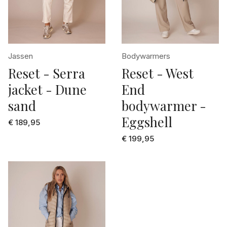
38
licht grijs
38/42
lichte jeans
4
lila
Jassen
Bodywarmers
40
lime
Reset - Serra
Reset - West
40/44
jacket - Dune
End
marine
42
sand
bodywarmer -
multi collour
Eggshell
42/46
€ 189,95
multi color
€ 199,95
44
naturel
46
off-white
5
oker geel
6
olijf groen
70
oranje