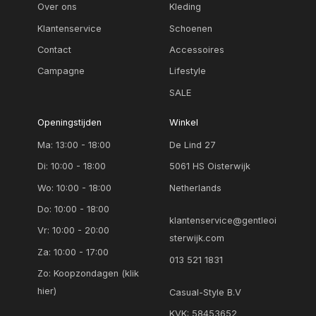
Over ons
Kleding
used washed bleu
Klantenservice
Schoenen
wit
Contact
Accessoires
wit dessin
Campagne
Lifestyle
zalm
SALE
zilver grijs
Openingstijden
Winkel
Ma: 13:00 - 18:00
De Lind 27
zwart
Di: 10:00 - 18:00
5061 HS Oisterwijk
zwart dessin
Wo: 10:00 - 18:00
Netherlands
Do: 10:00 - 18:00
klantenservice@gentleoi
Vr: 10:00 - 20:00
sterwijk.com
Za: 10:00 - 17:00
013 521 1831
Zo:
Koopzondagen (klik
hier)
Casual-Style B.V
KVK: 58453652