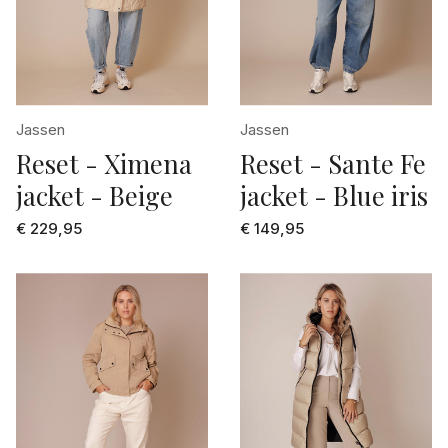
fuchsia
28
geel
29
geel dessin
3
goud
Jassen
Jassen
30
Reset - Ximena
Reset - Sante Fe
Grey denim
31
jacket - Beige
jacket - Blue iris
grijs
32
€ 229,95
€ 149,95
grijs dessin
33
grijs mele
34
groen
34/38
groen dessin
36
khaki
36/40
licht blauw