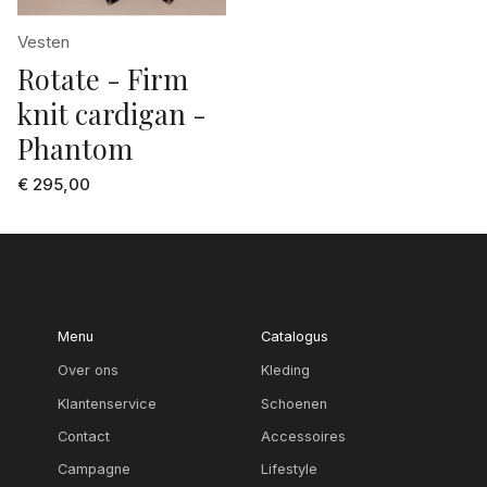
grijs mele
33
Vesten
groen
Rotate - Firm
34
groen dessin
knit cardigan -
34/38
khaki
Phantom
36
licht blauw
€ 295,00
36/40
licht grijs
37
lichte jeans
37/39
lila
38
Menu
Catalogus
lime
38/42
Over ons
Kleding
marine
Klantenservice
Schoenen
39
multi collour
Contact
Accessoires
4
multi color
Campagne
Lifestyle