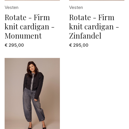
105
Vesten
Vesten
donker grijs
Rotate - Firm
Rotate - Firm
2
donker groen
knit cardigan -
knit cardigan -
24
ecru
Monument
Zinfandel
25
ecru dessin
€ 295,00
€ 295,00
26
fuchsia
27
geel
28
geel dessin
29
goud
3
Grey denim
30
grijs
31
grijs dessin
32