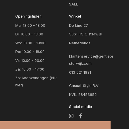
40
SALE
naturel
40/42
Openingstijden
Winkel
off-white
40/44
Ma: 13:00 - 18:00
De Lind 27
oker geel
Di: 10:00 - 18:00
5061 HS Oisterwijk
41
olijf groen
Wo: 10:00 - 18:00
Netherlands
42
oranje
Do: 10:00 - 18:00
klantenservice@gentleoi
42/46
Vr: 10:00 - 20:00
oranje dessin
sterwijk.com
44
Za: 10:00 - 17:00
013 521 1831
oud roze
Zo:
Koopzondagen (klik
46
paars
hier)
Casual-Style B.V
5
KVK: 58453652
paars dessin
6
Social media
rood
70
rood dessin
75