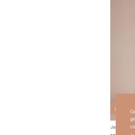
Re
Ro
Sca
Se
Sis
Sis
Stu
SU
We
Ya
Sale
Ge
ge
co
Jassen