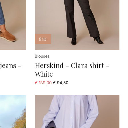
XXL
0
00
1
Sale
2
24
Blouses
25
jeans -
Herskind - Clara shirt -
White
26
€ 189,00
€ 94,50
27
28
29
3
30