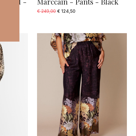
er heel -
Marccain - Pants - Black
€ 249,00
€ 124,50