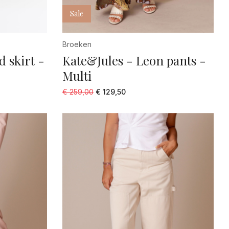
Sale
Broeken
 skirt -
Kate&Jules - Leon pants -
Multi
€ 259,00
€ 129,50