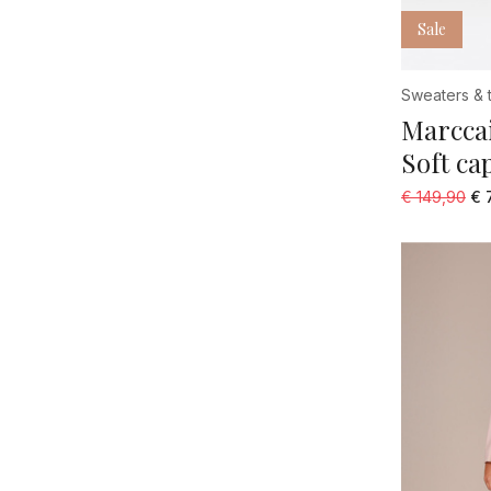
Sale
Sweaters & t
Marccai
Soft ca
€ 149,90
€ 