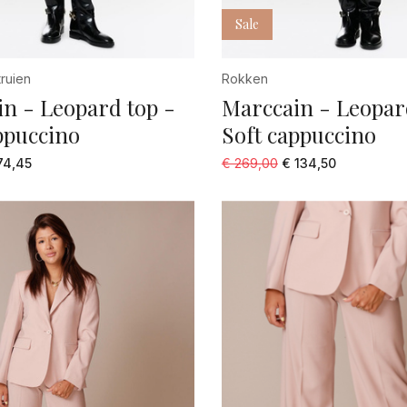
Sale
ruien
Rokken
n - Leopard top -
Marccain - Leopard
ppuccino
Soft cappuccino
74,45
€ 269,00
€ 134,50