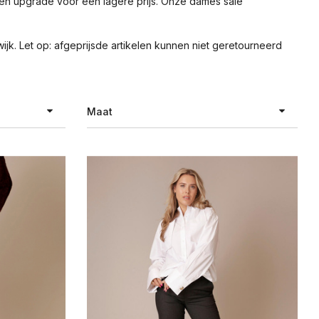
 een upgrade voor een lagere prijs. Onze dames sale
jk. Let op: afgeprijsde artikelen kunnen niet geretourneerd
Maat
XXS
XS
S
M
L
XL