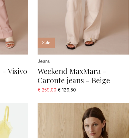
Sale
Jeans
- Visivo
Weekend MaxMara -
Caronte jeans - Beige
€ 259,00
€ 129,50