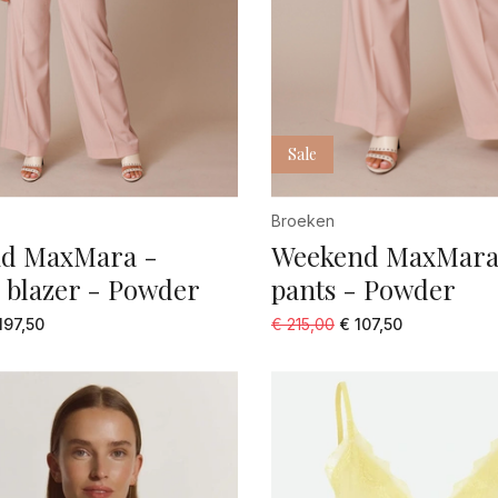
Sale
Broeken
d MaxMara -
Weekend MaxMara 
 blazer - Powder
pants - Powder
197,50
€ 215,00
€ 107,50