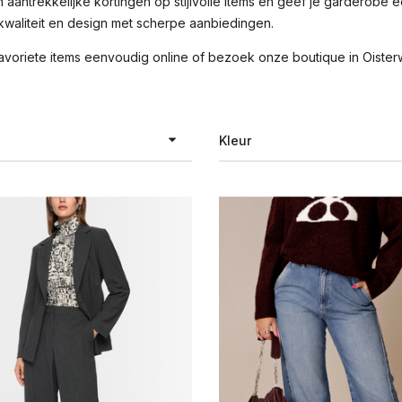
n aantrekkelijke kortingen op stijlvolle items en geef je garderobe
kwaliteit en design met scherpe aanbiedingen.
voriete items eenvoudig online of bezoek onze boutique in Oisterwi
Kleur
TER EGO
antraciet
ma
beige
&sh
blauw
aumont
blauw dessin
renice
bordeaux rood
mbio
bruin