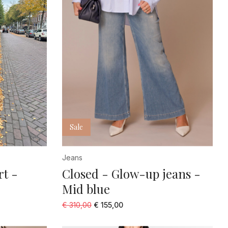
31
32
34
36
37
38
39
Sale
4
Jeans
40
rt -
Closed - Glow-up jeans -
41
Mid blue
42
€ 310,00
€ 155,00
44