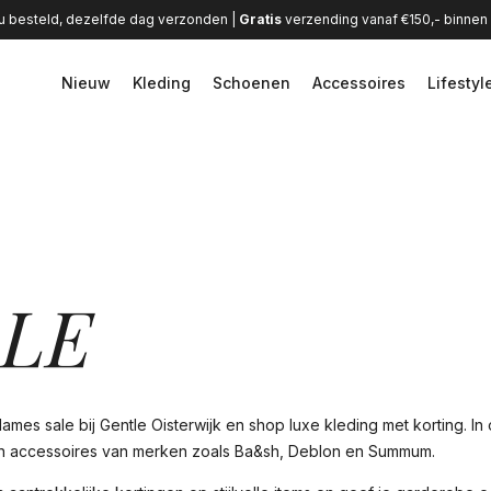
u besteld, dezelfde dag verzonden |
Gratis
verzending vanaf €150,- binne
Nieuw
Kleding
Schoenen
Accessoires
Lifestyl
ALE
mes sale bij Gentle Oisterwijk en shop luxe kleding met korting. In
 accessoires van merken zoals Ba&sh, Deblon en Summum.