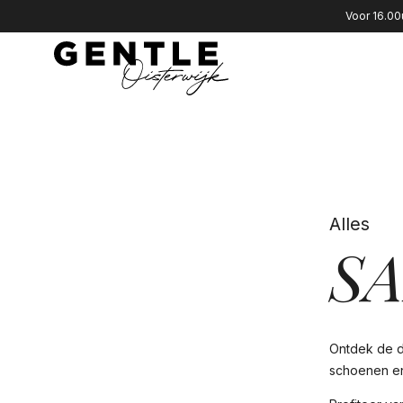
Voor 16.00
Alles
S
Ontdek de da
schoenen en