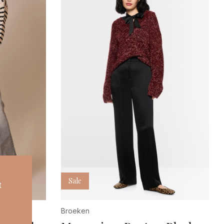
5
6
L/XL
MT
ONE
S/M
XS/S
Sale
t
Broeken