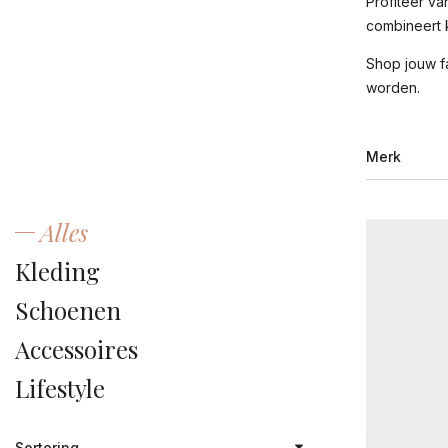
Profiteer va
combineert 
Shop jouw fa
worden.
Merk
Alles
AL
Kleding
Ar
Schoenen
ba
Accessoires
Be
Lifestyle
Be
Ca