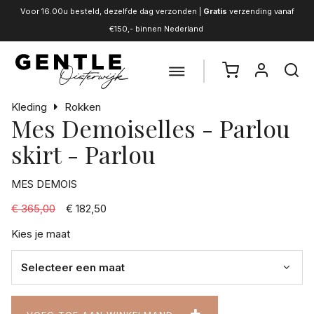
Voor 16.00u besteld, dezelfde dag verzonden |
Gratis
verzending vanaf
€150,- binnen Nederland
Kleding
Rokken
Mes Demoiselles - Parlou
skirt - Parlou
MES DEMOIS
€ 365,00
€ 182,50
Kies je maat