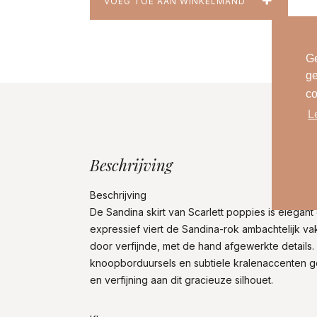
VOEG TOE AAN WINKELMAND
Ge
ge
co
L
Beschrijving
Beschrijving
De Sandina skirt van Scarlett poppies is elegan
expressief viert de Sandina-rok ambachtelijk 
door verfijnde, met de hand afgewerkte details.
knoopborduursels en subtiele kralenaccenten 
en verfijning aan dit gracieuze silhouet.