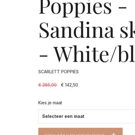
Poppies -
Sandina sk
- White/b
SCARLETT POPPIES
€ 285,00
€ 142,50
Kies je maat