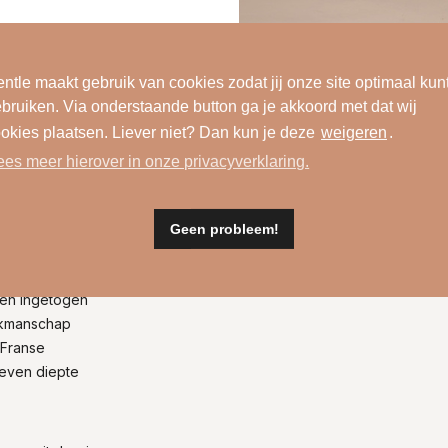
ntle maakt gebruik van cookies zodat jij onze site optimaal kun
bruiken. Via onderstaande button ga je akkoord met dat wij
okies plaatsen. Liever niet? Dan kun je deze
weigeren
.
ees meer hierover in onze privacyverklaring.
Wasinformatie
Geen probleem!
t en ingetogen
vakmanschap
 Franse
geven diepte