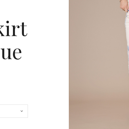
irt
lue