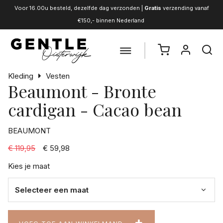
Voor 16.00u besteld, dezelfde dag verzonden |
Gratis
verzending vanaf
€150,- binnen Nederland
Kleding
Vesten
Beaumont - Bronte
cardigan - Cacao bean
BEAUMONT
€ 119,95
€ 59,98
Kies je maat