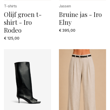
75
T-shirts
Jassen
roze
80
Olijf groen t-
Bruine jas - Iro
roze dessin
shirt - Iro
Elny
85
stonewashed bleu
Rodeo
€ 395,00
90
taupe
€ 125,00
95
turquoise
L/XL
used washed bleu
M/L
wit
MT
wit dessin
ONE
zalm
S/M
zilver grijs
XS/S
zwart