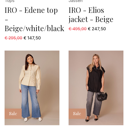
Tops
Jassen
IRO - Edene top
IRO - Elios
-
jacket - Beige
Beige/white/black
€ 495,00
€ 247,50
€ 295,00
€ 147,50
Sale
Sale