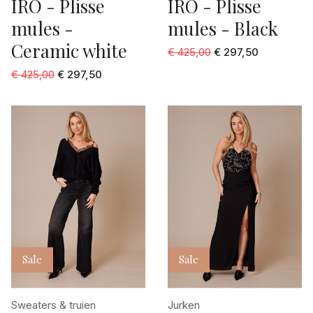
IRO - Plisse
IRO - Plisse
mules -
mules - Black
Ceramic white
€ 425,00
€ 297,50
€ 425,00
€ 297,50
Sale
Sale
Sweaters & truien
Jurken