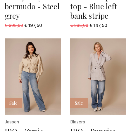
bermuda - Steel
top - Blue left
grey
bank stripe
€ 395,00
€ 197,50
€ 295,00
€ 147,50
Sale
Sale
Jassen
Blazers