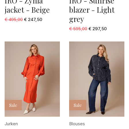
IRO - Zynia
IRO - Sunrise
jacket - Beige
blazer - Light
grey
€ 495,00
€ 247,50
€ 595,00
€ 297,50
Sale
Sale
Jurken
Blouses