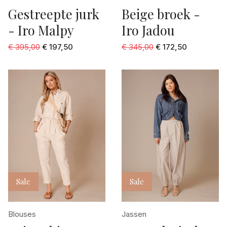
Gestreepte jurk
Beige broek -
- Iro Malpy
Iro Jadou
€ 395,00
€ 197,50
€ 345,00
€ 172,50
Sale
Sale
Blouses
Jassen