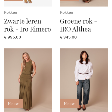
donker bruin
105
Rokken
Rokken
donker grijs
Zwarte leren
Groene rok -
2
donker groen
rok - Iro Rimero
IRO Althea
24
ecru
€ 995,00
€ 345,00
25
ecru dessin
26
fuchsia
27
geel
28
geel dessin
29
goud
3
Grey denim
30
grijs
Nieuw
Nieuw
31
grijs dessin