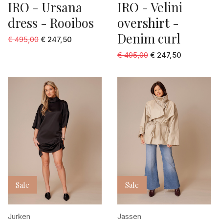
IRO - Ursana
IRO - Velini
dress - Rooibos
overshirt -
Denim curl
€ 495,00
€ 247,50
€ 495,00
€ 247,50
Sale
Sale
Jurken
Jassen