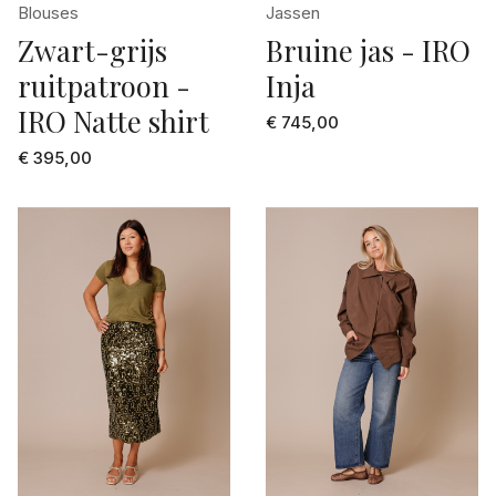
multi color
Blouses
Jassen
40
Zwart-grijs
Bruine jas - IRO
naturel
ruitpatroon -
Inja
40/42
off-white
IRO Natte shirt
40/44
€ 745,00
oker geel
€ 395,00
41
olijf groen
42
oranje
42/46
oranje dessin
44
oud roze
46
paars
5
paars dessin
6
rood
70
rood dessin