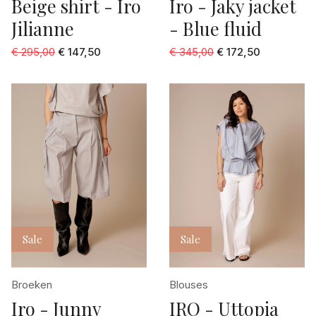
Beige shirt - Iro
Iro - Jaky jacket
Jilianne
- Blue fluid
€ 295,00
€ 147,50
€ 345,00
€ 172,50
Sale
Sale
Broeken
Blouses
Iro - Junny
IRO - Uttopia