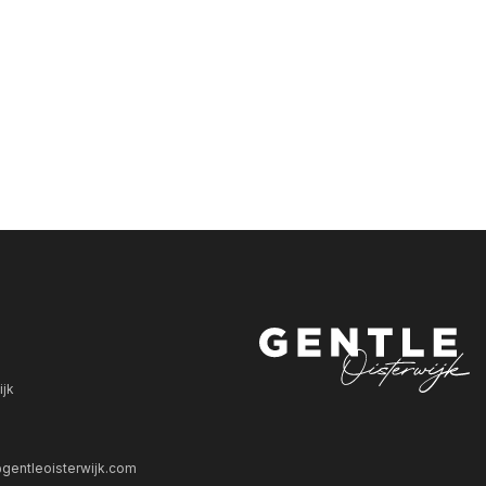
ijk
gentleoisterwijk.com