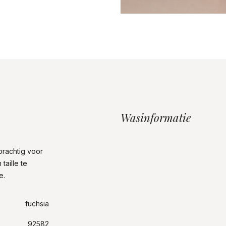
Wasinformatie
prachtig voor
aille te
se.
fuchsia
92582