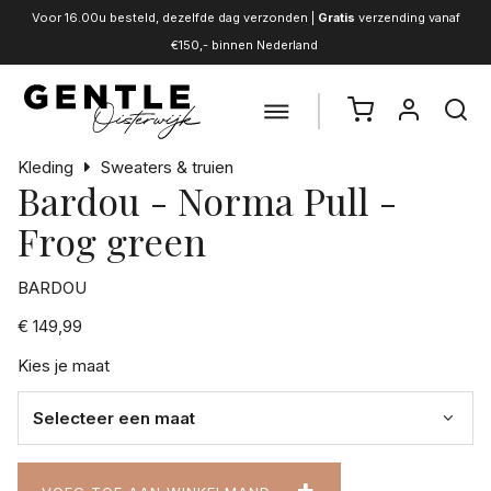
Voor 16.00u besteld, dezelfde dag verzonden |
Gratis
verzending vanaf
€150,- binnen Nederland
Kleding
Sweaters & truien
Bardou - Norma Pull -
Frog green
BARDOU
€ 149,99
Kies je maat