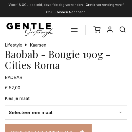
Voor 16.00u besteld, dezelfde dag verzonden |
Gratis
verzending vanaf
€150,- binnen Nederland
Lifestyle
Kaarsen
Baobab - Bougie 190g -
Cities Roma
BAOBAB
€ 52,00
Kies je maat