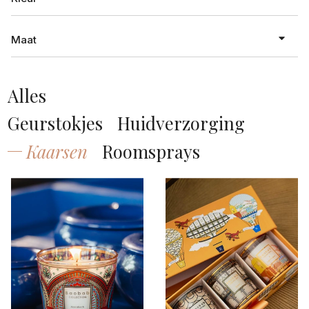
Atelier Rebul
Maat
Baobab
multi collour
multi color
Alles
MT
wit
Geurstokjes
Huidverzorging
zwart
Kaarsen
Roomsprays