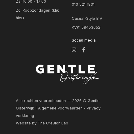
Za: 10:00 - 17:00
013 521 1831
Zo:
Koopzondagen (klik
hier)
Casual-Style B.V
KVK: 58453652
Social media
Alle rechten voorbehouden — 2026 © Gentle
Oisterwijk |
Algemene voorwaarden
-
Privacy
verklaring
Website by The Cre8ion.Lab