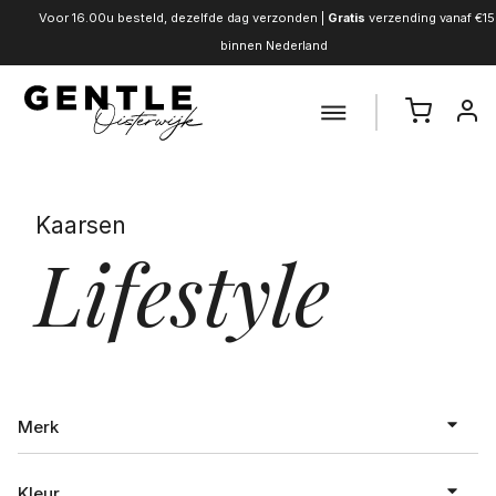
Voor 16.00u besteld, dezelfde dag verzonden |
Gratis
verzending vanaf €15
binnen Nederland
Kaarsen
Lifestyle
Merk
Kleur