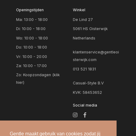
32
grijs mele
Openingstijden
Winkel
33
Ma: 13:00 - 18:00
De Lind 27
groen
34
Di: 10:00 - 18:00
5061 HS Oisterwijk
groen dessin
Wo: 10:00 - 18:00
Netherlands
34/38
khaki
Do: 10:00 - 18:00
36
klantenservice@gentleoi
licht blauw
Vr: 10:00 - 20:00
sterwijk.com
36/40
Za: 10:00 - 17:00
licht grijs
013 521 1831
37
Zo:
Koopzondagen (klik
licht groen
hier)
Casual-Style B.V
37/39
lichte jeans
KVK: 58453652
38
lila
Social media
38/42
lime
39
marine
4
Gentle maakt gebruik van cookies zodat jij