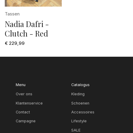
donker bruin
105
Tassen
donker grijs
Nadia Dafri -
2
donker groen
Clutch - Red
24
ecru
€ 229,99
25
ecru dessin
26
fuchsia
27
geel
28
geel dessin
Menu
Catalogus
29
Over ons
Kleding
goud
3
Klantenservice
Schoenen
Grey denim
Contact
Accessoires
30
grijs
Campagne
Lifestyle
31
grijs dessin
SALE