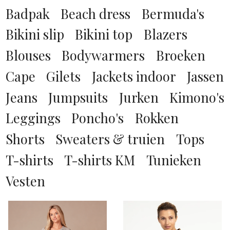
beige
Badpak
Beach dress
Bermuda's
Azulae
XS
black denim
Bikini slip
Bikini top
Blazers
ba&sh
S
blauw
Blouses
Bodywarmers
Broeken
Bardou
M
blauw dessin
Cape
Gilets
Jackets indoor
Jassen
Bardou Exclusive
L
bordeaux rood
Beaumont
Jeans
Jumpsuits
Jurken
Kimono's
XL
bruin
Berenice
Leggings
Poncho's
Rokken
XXL
bruin dessin
Brigitte van Peperstraten
0
Shorts
Sweaters & truien
Tops
camel
Cambio
00
T-shirts
T-shirts KM
Tunieken
COGNAC
Closed
1
Vesten
donker bruin
Club Fiore
2
donker grijs
Co Couture
24
donker groen