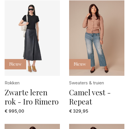
Nieuw
Nieuw
Rokken
Sweaters & truien
Zwarte leren
Camel vest -
rok - Iro Rimero
Repeat
€ 995,00
€ 329,95