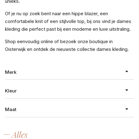
unieks.
Of je nu op zoek bent naar een hippe blazer, een
comfortabele knit of een stijlvolle top, bij ons vind je dames
kleding die perfect past bij een moderne en luxe uitstraling.
Shop eenvoudig online of bezoek onze boutique in
Oisterwijk en ontdek de nieuwste collectie dames kleding.
Merk
Kleur
absolut cashmere
Maat
ALTER EGO
antraciet
Arma
aubergine
Alles
Attire
XXS