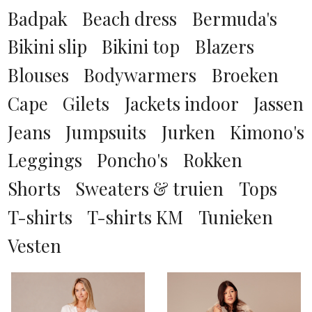
beige
Badpak
Beach dress
Bermuda's
Azulae
XS
black denim
Bikini slip
Bikini top
Blazers
ba&sh
S
blauw
Blouses
Bodywarmers
Broeken
Bardou
M
blauw dessin
Cape
Gilets
Jackets indoor
Jassen
Bardou Exclusive
L
bordeaux rood
Beaumont
Jeans
Jumpsuits
Jurken
Kimono's
XL
bruin
Berenice
Leggings
Poncho's
Rokken
XXL
bruin dessin
Brigitte van Peperstraten
0
Shorts
Sweaters & truien
Tops
camel
Cambio
00
T-shirts
T-shirts KM
Tunieken
COGNAC
Closed
1
Vesten
donker bruin
Club Fiore
2
donker grijs
Co Couture
24
donker groen