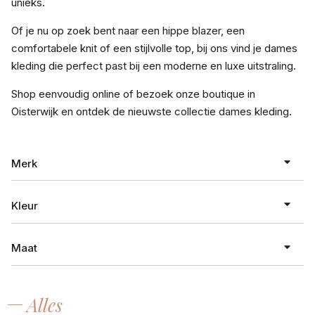
unieks.
Of je nu op zoek bent naar een hippe blazer, een
comfortabele knit of een stijlvolle top, bij ons vind je dames
kleding die perfect past bij een moderne en luxe uitstraling.
Shop eenvoudig online of bezoek onze boutique in
Oisterwijk en ontdek de nieuwste collectie dames kleding.
Merk
Kleur
absolut cashmere
Maat
ALTER EGO
antraciet
Arma
aubergine
Alles
Attire
XXS