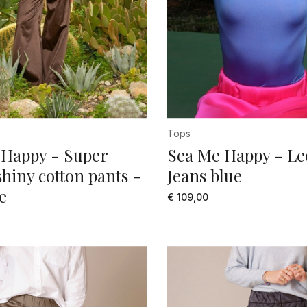
ver grijs
art
rt dessin
Tops
 Happy - Super
Sea Me Happy - Lee
hiny cotton pants -
Jeans blue
e
€ 109,00