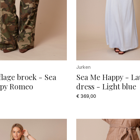
deaux rood
XXL
in
0
in dessin
00
mel
1
GNAC
105
ker bruin
2
Jurken
ker grijs
24
lage broek - Sea
Sea Me Happy - La
py Romeo
dress - Light blue
ker groen
25
€ 369,00
ru
26
u dessin
27
hsia
28
l
29