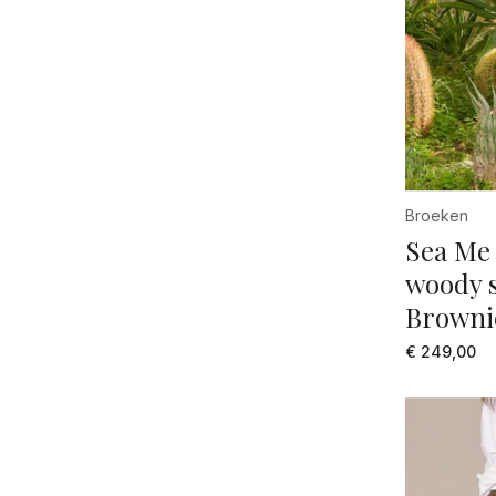
zil
zw
zwa
Broeken
Sea Me
woody s
Browni
€ 249,00