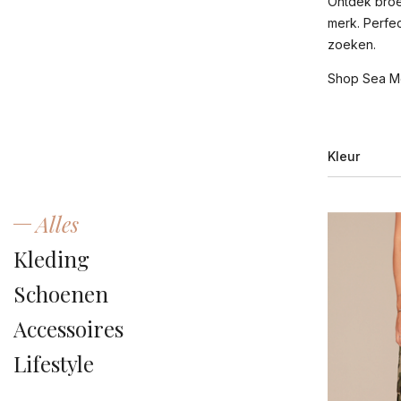
Ontdek broek
merk. Perfec
zoeken.
Shop Sea Me 
Kleur
Alles
ant
Kleding
au
Schoenen
bei
Accessoires
bla
Lifestyle
bl
bla