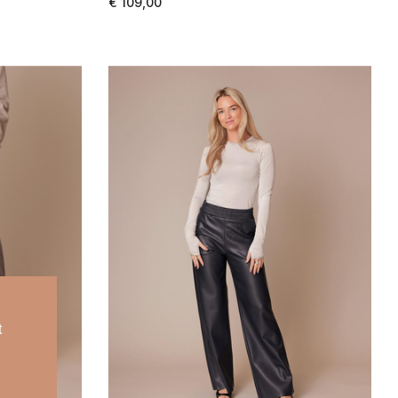
€ 109,00
t