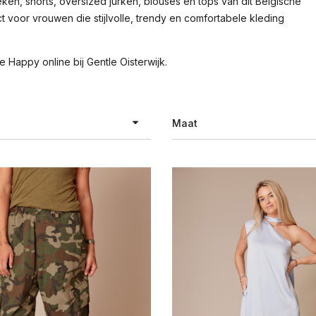
en, shorts, oversized jurken, blouses en tops van dit Belgische
t voor vrouwen die stijlvolle, trendy en comfortabele kleding
Happy online bij Gentle Oisterwijk.
Maat
raciet
XXS
bergine
XS
ge
S
ck denim
M
auw
L
uw dessin
XL