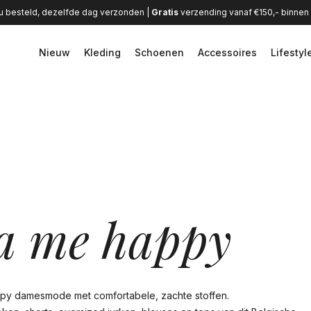
u besteld, dezelfde dag verzonden |
Gratis
verzending vanaf €150,- binne
Nieuw
Kleding
Schoenen
Accessoires
Lifestyl
a me happy
y damesmode met comfortabele, zachte stoffen.