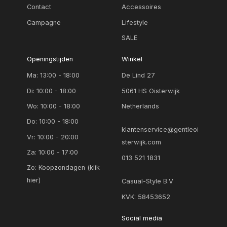
camel
Contact
Accessoires
00
COGNAC
Campagne
Lifestyle
1
SALE
donker bruin
105
donker grijs
Openingstijden
Winkel
2
Ma: 13:00 - 18:00
De Lind 27
donker groen
24
Di: 10:00 - 18:00
5061 HS Oisterwijk
ecru
Wo: 10:00 - 18:00
Netherlands
25
ecru dessin
Do: 10:00 - 18:00
26
klantenservice@gentleoi
fuchsia
Vr: 10:00 - 20:00
sterwijk.com
27
Za: 10:00 - 17:00
geel
013 521 1831
28
Zo:
Koopzondagen (klik
geel dessin
hier)
Casual-Style B.V
29
goud
KVK: 58453652
3
Grey denim
Social media
30